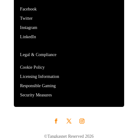
Facebook
Twitter
Instagram
LinkedIn
Legal & Compliance
Cookie Policy
Licensing Information
Responsible Gaming
Security Measures
©Tangkasnet Reserved 2026