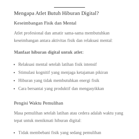
Mengapa Atlet Butuh Hiburan Digital?
Keseimbangan Fisik dan Mental
Atlet profesional dan amatir sama-sama membutuhkan
keseimbangan antara aktivitas fisik dan relaksasi mental:
Manfaat hiburan digital untuk atlet:
Relaksasi mental setelah latihan fisik intensif
Stimulasi kognitif yang menjaga ketajaman pikiran
Hiburan yang tidak membutuhkan energi fisik
Cara bersantai yang produktif dan mengasyikkan
Pengisi Waktu Pemulihan
Masa pemulihan setelah latihan atau cedera adalah waktu yang
tepat untuk menikmati hiburan digital:
Tidak membebani fisik yang sedang pemulihan