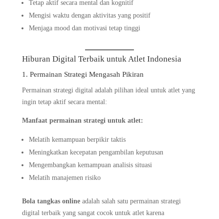
Tetap aktif secara mental dan kognitif
Mengisi waktu dengan aktivitas yang positif
Menjaga mood dan motivasi tetap tinggi
Hiburan Digital Terbaik untuk Atlet Indonesia
1. Permainan Strategi Mengasah Pikiran
Permainan strategi digital adalah pilihan ideal untuk atlet yang
ingin tetap aktif secara mental:
Manfaat permainan strategi untuk atlet:
Melatih kemampuan berpikir taktis
Meningkatkan kecepatan pengambilan keputusan
Mengembangkan kemampuan analisis situasi
Melatih manajemen risiko
Bola tangkas online
adalah salah satu permainan strategi
digital terbaik yang sangat cocok untuk atlet karena