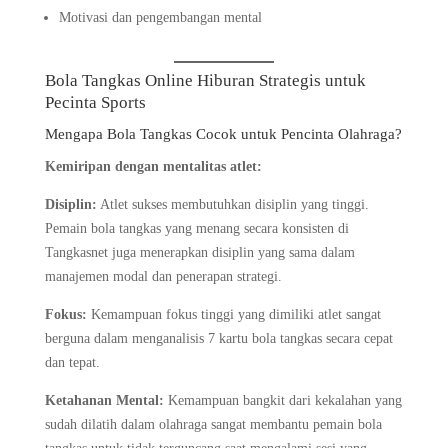
Motivasi dan pengembangan mental
Bola Tangkas Online Hiburan Strategis untuk
Pecinta Sports
Mengapa Bola Tangkas Cocok untuk Pencinta Olahraga?
Kemiripan dengan mentalitas atlet:
Disiplin:
Atlet sukses membutuhkan disiplin yang tinggi.
Pemain bola tangkas yang menang secara konsisten di
Tangkasnet juga menerapkan disiplin yang sama dalam
manajemen modal dan penerapan strategi.
Fokus:
Kemampuan fokus tinggi yang dimiliki atlet sangat
berguna dalam menganalisis 7 kartu bola tangkas secara cepat
dan tepat.
Ketahanan Mental:
Kemampuan bangkit dari kekalahan yang
sudah dilatih dalam olahraga sangat membantu pemain bola