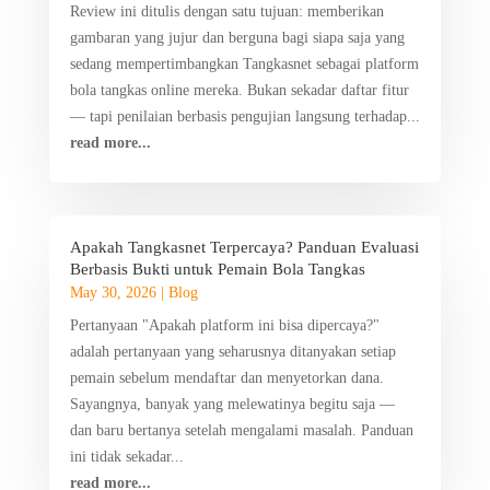
Review ini ditulis dengan satu tujuan: memberikan
gambaran yang jujur dan berguna bagi siapa saja yang
sedang mempertimbangkan Tangkasnet sebagai platform
bola tangkas online mereka. Bukan sekadar daftar fitur
— tapi penilaian berbasis pengujian langsung terhadap...
read more...
Apakah Tangkasnet Terpercaya? Panduan Evaluasi
Berbasis Bukti untuk Pemain Bola Tangkas
May 30, 2026
|
Blog
Pertanyaan "Apakah platform ini bisa dipercaya?"
adalah pertanyaan yang seharusnya ditanyakan setiap
pemain sebelum mendaftar dan menyetorkan dana.
Sayangnya, banyak yang melewatinya begitu saja —
dan baru bertanya setelah mengalami masalah. Panduan
ini tidak sekadar...
read more...