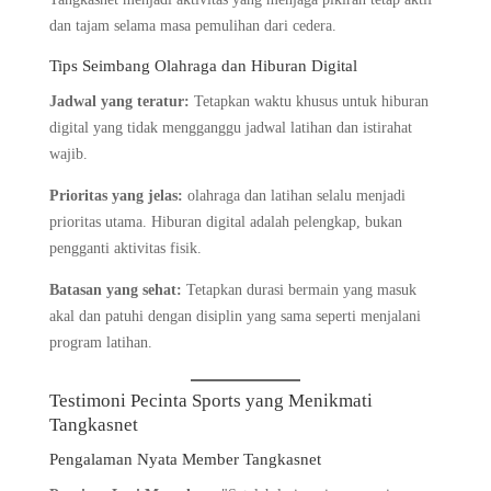
dan tajam selama masa pemulihan dari cedera.
Tips Seimbang Olahraga dan Hiburan Digital
Jadwal yang teratur:
Tetapkan waktu khusus untuk hiburan
digital yang tidak mengganggu jadwal latihan dan istirahat
wajib.
Prioritas yang jelas:
olahraga dan latihan selalu menjadi
prioritas utama. Hiburan digital adalah pelengkap, bukan
pengganti aktivitas fisik.
Batasan yang sehat:
Tetapkan durasi bermain yang masuk
akal dan patuhi dengan disiplin yang sama seperti menjalani
program latihan.
Testimoni Pecinta Sports yang Menikmati
Tangkasnet
Pengalaman Nyata Member Tangkasnet