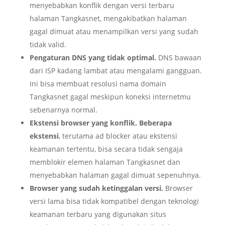
menyebabkan konflik dengan versi terbaru
halaman Tangkasnet, mengakibatkan halaman
gagal dimuat atau menampilkan versi yang sudah
tidak valid.
Pengaturan DNS yang tidak optimal.
DNS bawaan
dari ISP kadang lambat atau mengalami gangguan.
Ini bisa membuat resolusi nama domain
Tangkasnet gagal meskipun koneksi internetmu
sebenarnya normal.
Ekstensi browser yang konflik. Beberapa
ekstensi
, terutama ad blocker atau ekstensi
keamanan tertentu, bisa secara tidak sengaja
memblokir elemen halaman Tangkasnet dan
menyebabkan halaman gagal dimuat sepenuhnya.
Browser yang sudah ketinggalan versi.
Browser
versi lama bisa tidak kompatibel dengan teknologi
keamanan terbaru yang digunakan situs