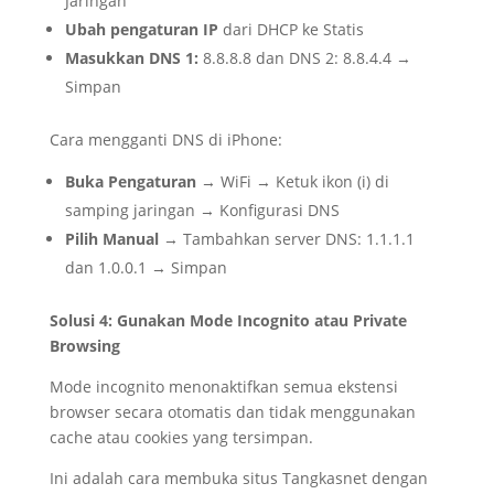
Jaringan
Ubah pengaturan IP
dari DHCP ke Statis
Masukkan DNS 1:
8.8.8.8 dan DNS 2: 8.8.4.4 →
Simpan
Cara mengganti DNS di iPhone:
Buka Pengaturan
→ WiFi → Ketuk ikon (i) di
samping jaringan → Konfigurasi DNS
Pilih Manual
→ Tambahkan server DNS: 1.1.1.1
dan 1.0.0.1 → Simpan
Solusi 4: Gunakan Mode Incognito atau Private
Browsing
Mode incognito menonaktifkan semua ekstensi
browser secara otomatis dan tidak menggunakan
cache atau cookies yang tersimpan.
Ini adalah cara membuka situs Tangkasnet dengan