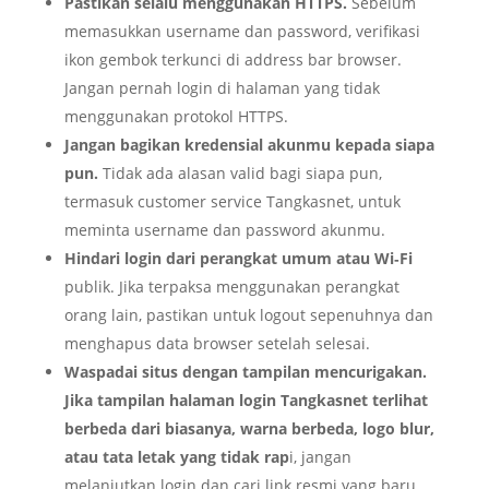
Pastikan selalu menggunakan HTTPS.
Sebelum
memasukkan username dan password, verifikasi
ikon gembok terkunci di address bar browser.
Jangan pernah login di halaman yang tidak
menggunakan protokol HTTPS.
Jangan bagikan kredensial akunmu kepada siapa
pun.
Tidak ada alasan valid bagi siapa pun,
termasuk customer service Tangkasnet, untuk
meminta username dan password akunmu.
Hindari login dari perangkat umum atau Wi‑Fi
publik. Jika terpaksa menggunakan perangkat
orang lain, pastikan untuk logout sepenuhnya dan
menghapus data browser setelah selesai.
Waspadai situs dengan tampilan mencurigakan.
Jika tampilan halaman login Tangkasnet terlihat
berbeda dari biasanya, warna berbeda, logo blur,
atau tata letak yang tidak rap
i, jangan
melanjutkan login dan cari link resmi yang baru.