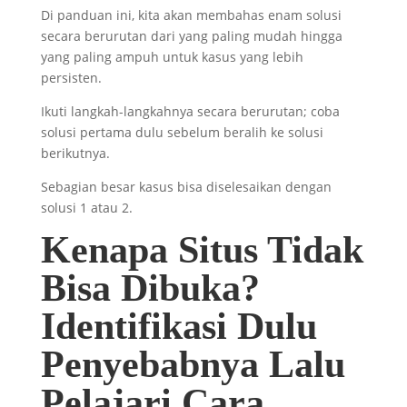
Di panduan ini, kita akan membahas enam solusi
secara berurutan dari yang paling mudah hingga
yang paling ampuh untuk kasus yang lebih
persisten.
Ikuti langkah-langkahnya secara berurutan; coba
solusi pertama dulu sebelum beralih ke solusi
berikutnya.
Sebagian besar kasus bisa diselesaikan dengan
solusi 1 atau 2.
Kenapa Situs Tidak
Bisa Dibuka?
Identifikasi Dulu
Penyebabnya
Lalu
Pelajari
Cara