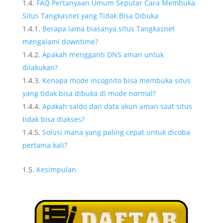
FAQ Pertanyaan Umum Seputar Cara Membuka
Situs Tangkasnet yang Tidak Bisa Dibuka
Berapa lama biasanya situs Tangkasnet
mengalami downtime?
Apakah mengganti DNS aman untuk
dilakukan?
Kenapa mode incognito bisa membuka situs
yang tidak bisa dibuka di mode normal?
Apakah saldo dan data akun aman saat situs
tidak bisa diakses?
Solusi mana yang paling cepat untuk dicoba
pertama kali?
Kesimpulan