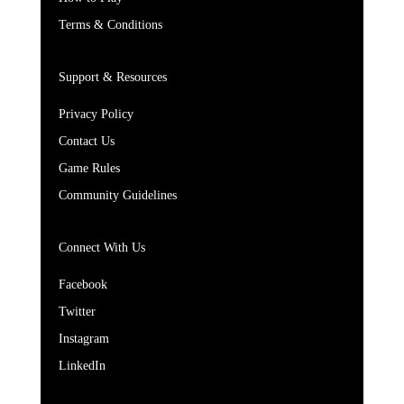
Terms & Conditions
Support & Resources
Privacy Policy
Contact Us
Game Rules
Community Guidelines
Connect With Us
Facebook
Twitter
Instagram
LinkedIn