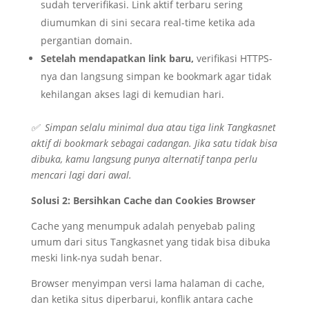
sudah terverifikasi. Link aktif terbaru sering
diumumkan di sini secara real-time ketika ada
pergantian domain.
Setelah mendapatkan link baru,
verifikasi HTTPS-
nya dan langsung simpan ke bookmark agar tidak
kehilangan akses lagi di kemudian hari.
✅ Simpan selalu minimal dua atau tiga link Tangkasnet
aktif di bookmark sebagai cadangan. Jika satu tidak bisa
dibuka, kamu langsung punya alternatif tanpa perlu
mencari lagi dari awal.
Solusi 2: Bersihkan Cache dan Cookies Browser
Cache yang menumpuk adalah penyebab paling
umum dari situs Tangkasnet yang tidak bisa dibuka
meski link-nya sudah benar.
Browser menyimpan versi lama halaman di cache,
dan ketika situs diperbarui, konflik antara cache