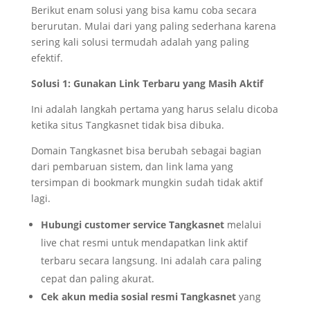
Berikut enam solusi yang bisa kamu coba secara
berurutan. Mulai dari yang paling sederhana karena
sering kali solusi termudah adalah yang paling
efektif.
Solusi 1: Gunakan Link Terbaru yang Masih Aktif
Ini adalah langkah pertama yang harus selalu dicoba
ketika situs Tangkasnet tidak bisa dibuka.
Domain Tangkasnet bisa berubah sebagai bagian
dari pembaruan sistem, dan link lama yang
tersimpan di bookmark mungkin sudah tidak aktif
lagi.
Hubungi customer service Tangkasnet
melalui
live chat resmi untuk mendapatkan link aktif
terbaru secara langsung
. Ini adalah cara paling
cepat dan paling akurat.
Cek akun media sosial resmi Tangkasnet
yang