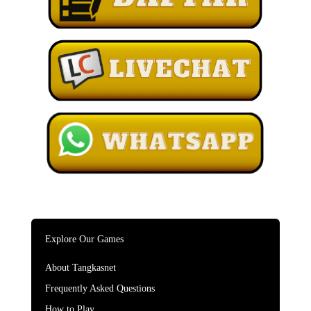
Explore Our Games
About Tangkasnet
Frequently Asked Questions
How to Play