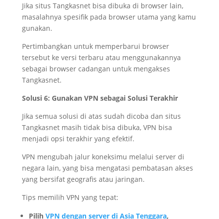
Jika situs Tangkasnet bisa dibuka di browser lain,
masalahnya spesifik pada browser utama yang kamu
gunakan.
Pertimbangkan untuk memperbarui browser
tersebut ke versi terbaru atau menggunakannya
sebagai browser cadangan untuk mengakses
Tangkasnet.
Solusi 6: Gunakan VPN sebagai Solusi Terakhir
Jika semua solusi di atas sudah dicoba dan situs
Tangkasnet masih tidak bisa dibuka, VPN bisa
menjadi opsi terakhir yang efektif.
VPN mengubah jalur koneksimu melalui server di
negara lain, yang bisa mengatasi pembatasan akses
yang bersifat geografis atau jaringan.
Tips memilih VPN yang tepat:
Pilih
VPN dengan server di Asia Tenggara
,