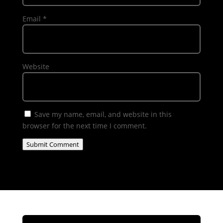
Email
*
Website
Save my name, email, and website in this
browser for the next time I comment.
Submit Comment