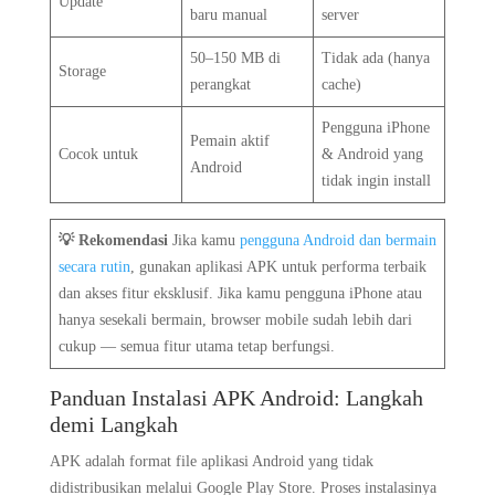
Update
baru manual
server
50–150 MB di
Tidak ada (hanya
Storage
perangkat
cache)
Pengguna iPhone
Pemain aktif
Cocok untuk
& Android yang
Android
tidak ingin install
💡 Rekomendasi
Jika kamu
pengguna Android dan bermain
secara rutin
, gunakan aplikasi APK untuk performa terbaik
dan akses fitur eksklusif. Jika kamu pengguna iPhone atau
hanya sesekali bermain, browser mobile sudah lebih dari
cukup — semua fitur utama tetap berfungsi.
Panduan Instalasi APK Android: Langkah
demi Langkah
APK adalah format file aplikasi Android yang tidak
didistribusikan melalui Google Play Store. Proses instalasinya