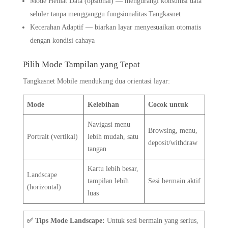
Mode Hemat Data (opsional) — mengurangi konsumsi data
seluler tanpa mengganggu fungsionalitas Tangkasnet
Kecerahan Adaptif — biarkan layar menyesuaikan otomatis
dengan kondisi cahaya
Pilih Mode Tampilan yang Tepat
Tangkasnet Mobile mendukung dua orientasi layar:
Mode
Kelebihan
Cocok untuk
Navigasi menu
Browsing, menu,
Portrait (vertikal)
lebih mudah, satu
deposit/withdraw
tangan
Kartu lebih besar,
Landscape
tampilan lebih
Sesi bermain aktif
(horizontal)
luas
✅ Tips Mode Landscape:
Untuk sesi bermain yang serius,