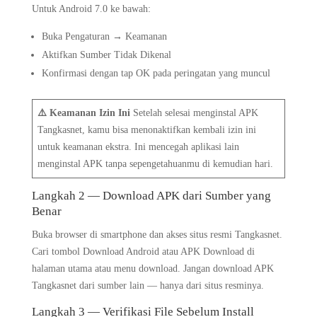
Untuk Android 7.0 ke bawah:
Buka Pengaturan → Keamanan
Aktifkan Sumber Tidak Dikenal
Konfirmasi dengan tap OK pada peringatan yang muncul
⚠️ Keamanan Izin Ini
Setelah selesai menginstal APK
Tangkasnet, kamu bisa menonaktifkan kembali izin ini
untuk keamanan ekstra. Ini mencegah aplikasi lain
menginstal APK tanpa sepengetahuanmu di kemudian hari.
Langkah 2 — Download APK dari Sumber yang
Benar
Buka browser di smartphone dan akses situs resmi Tangkasnet.
Cari tombol Download Android atau APK Download di
halaman utama atau menu download. Jangan download APK
Tangkasnet dari sumber lain — hanya dari situs resminya.
Langkah 3 — Verifikasi File Sebelum Install