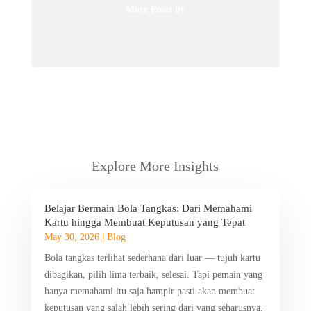
More Posts by
Explore More Insights
Belajar Bermain Bola Tangkas: Dari Memahami
Kartu hingga Membuat Keputusan yang Tepat
May 30, 2026
|
Blog
Bola tangkas terlihat sederhana dari luar — tujuh kartu
dibagikan, pilih lima terbaik, selesai. Tapi pemain yang
hanya memahami itu saja hampir pasti akan membuat
keputusan yang salah lebih sering dari yang seharusnya.