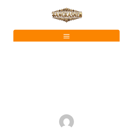
Tangkasnet di Smartphone: Setup,
Optimasi Performa, dan Panduan
Bermain Di Mobile yang Benar
May 30, 2026
|
Blog
|
0 comments