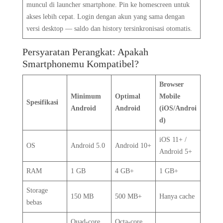
muncul di launcher smartphone. Pin ke homescreen untuk
akses lebih cepat. Login dengan akun yang sama dengan
versi desktop — saldo dan history tersinkronisasi otomatis.
Persyaratan Perangkat: Apakah
Smartphonemu Kompatibel?
Browser
Minimum
Optimal
Mobile
Spesifikasi
Android
Android
(iOS/Androi
d)
iOS 11+ /
OS
Android 5.0
Android 10+
Android 5+
RAM
1 GB
4 GB+
1 GB+
Storage
150 MB
500 MB+
Hanya cache
bebas
Quad-core
Octa-core