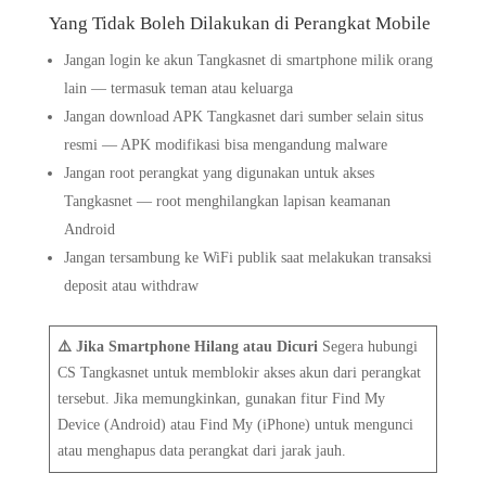
Yang Tidak Boleh Dilakukan di Perangkat Mobile
Jangan login ke akun Tangkasnet di smartphone milik orang
lain — termasuk teman atau keluarga
Jangan download APK Tangkasnet dari sumber selain situs
resmi — APK modifikasi bisa mengandung malware
Jangan root perangkat yang digunakan untuk akses
Tangkasnet — root menghilangkan lapisan keamanan
Android
Jangan tersambung ke WiFi publik saat melakukan transaksi
deposit atau withdraw
⚠️ Jika Smartphone Hilang atau Dicuri
Segera hubungi
CS Tangkasnet untuk memblokir akses akun dari perangkat
tersebut. Jika memungkinkan, gunakan fitur Find My
Device (Android) atau Find My (iPhone) untuk mengunci
atau menghapus data perangkat dari jarak jauh.