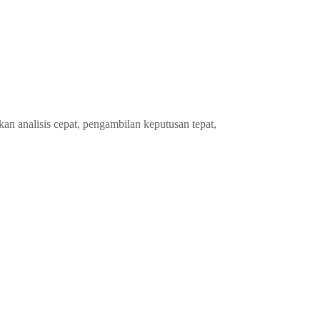
kan analisis cepat, pengambilan keputusan tepat,