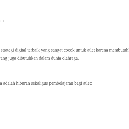
an
strategi digital terbaik yang sangat cocok untuk atlet karena membutuh
 yang juga dibutuhkan dalam dunia olahraga.
adalah hiburan sekaligus pembelajaran bagi atlet: