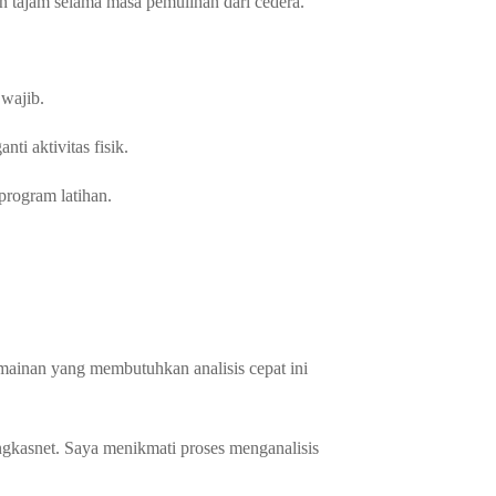
an tajam selama masa pemulihan dari cedera.
 wajib.
ti aktivitas fisik.
program latihan.
ainan yang membutuhkan analisis cepat ini
angkasnet. Saya menikmati proses menganalisis