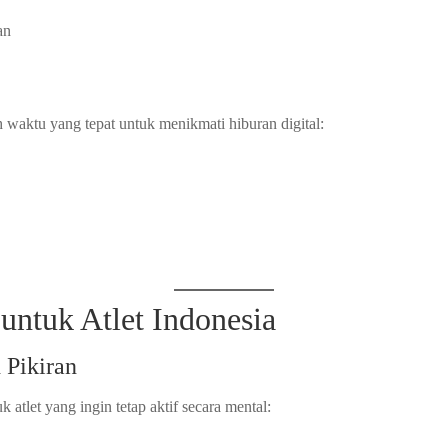
an
h waktu yang tepat untuk menikmati hiburan digital:
 untuk Atlet Indonesia
 Pikiran
uk atlet yang ingin tetap aktif secara mental: