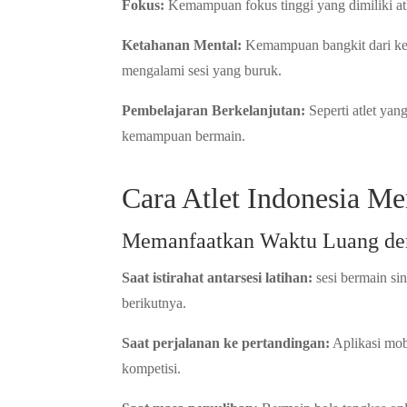
Fokus:
Kemampuan fokus tinggi yang dimiliki atle
Ketahanan Mental:
Kemampuan bangkit dari kek
mengalami sesi yang buruk.
Pembelajaran Berkelanjutan:
Seperti atlet yan
kemampuan bermain.
Cara Atlet Indonesia M
Memanfaatkan Waktu Luang de
Saat istirahat antarsesi latihan:
sesi bermain si
berikutnya.
Saat perjalanan ke pertandingan:
Aplikasi mob
kompetisi.