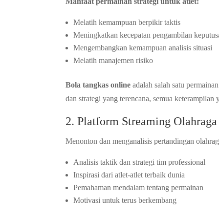
Manfaat permainan strategi untuk atlet:
Melatih kemampuan berpikir taktis
Meningkatkan kecepatan pengambilan keputus
Mengembangkan kemampuan analisis situasi
Melatih manajemen risiko
Bola tangkas online
adalah salah satu permainan 
dan strategi yang terencana, semua keterampilan
2. Platform Streaming Olahraga
Menonton dan menganalisis pertandingan olahraga 
Analisis taktik dan strategi tim professional
Inspirasi dari atlet-atlet terbaik dunia
Pemahaman mendalam tentang permainan
Motivasi untuk terus berkembang